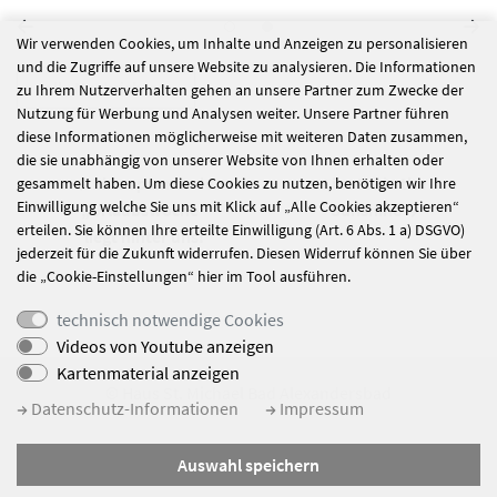
Wir verwenden Cookies, um Inhalte und Anzeigen zu personalisieren
und die Zugriffe auf unsere Website zu analysieren. Die Informationen
alle Nachrichten
zu Ihrem Nutzerverhalten gehen an unsere Partner zum Zwecke der
Nutzung für Werbung und Analysen weiter. Unsere Partner führen
diese Informationen möglicherweise mit weiteren Daten zusammen,
die sie unabhängig von unserer Website von Ihnen erhalten oder
Eine spannende
Like Ice in the
gesammelt haben. Um diese Cookies zu nutzen, benötigen wir Ihre
Einwilligung welche Sie uns mit Klick auf „Alle Cookies akzeptieren“
„Urlaubswoche"
Sunshine
erteilen. Sie können Ihre erteilte Einwilligung (Art. 6 Abs. 1 a) DSGVO)
liegt hinter uns!
jederzeit für die Zukunft widerrufen. Diesen Widerruf können Sie über
die „Cookie-Einstellungen“ hier im Tool ausführen.
technisch notwendige Cookies
Videos von Youtube anzeigen
Kartenmaterial anzeigen
© Haus St. Michael Bad Alexandersbad
Datenschutz-Informationen
Impressum
Impressum
Auswahl speichern
Datenschutz