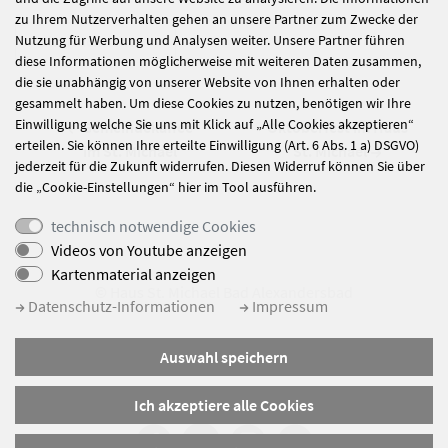
zu Ihrem Nutzerverhalten gehen an unsere Partner zum Zwecke der
Nutzung für Werbung und Analysen weiter. Unsere Partner führen
alle Nachrichten
diese Informationen möglicherweise mit weiteren Daten zusammen,
die sie unabhängig von unserer Website von Ihnen erhalten oder
gesammelt haben. Um diese Cookies zu nutzen, benötigen wir Ihre
Einwilligung welche Sie uns mit Klick auf „Alle Cookies akzeptieren“
Gemeindekaffee
Oktoberfest im Haus
erteilen. Sie können Ihre erteilte Einwilligung (Art. 6 Abs. 1 a) DSGVO)
im St. Michael
St. Michael
jederzeit für die Zukunft widerrufen. Diesen Widerruf können Sie über
die „Cookie-Einstellungen“ hier im Tool ausführen.
technisch notwendige Cookies
Videos von Youtube anzeigen
Kartenmaterial anzeigen
© Haus St. Michael Bad Alexandersbad
Datenschutz-Informationen
Impressum
Impressum
Auswahl speichern
Datenschutz
Sitemap
Ich akzeptiere alle Cookies