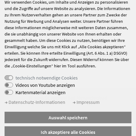
Wir verwenden Cookies, um Inhalte und Anzeigen zu personalisieren
und die Zugriffe auf unsere Website zu analysieren. Die Informationen
alle Nachrichten
zu Ihrem Nutzerverhalten gehen an unsere Partner zum Zwecke der
Nutzung für Werbung und Analysen weiter. Unsere Partner führen
diese Informationen möglicherweise mit weiteren Daten zusammen,
die sie unabhängig von unserer Website von Ihnen erhalten oder
Eiskaffee fürs
Es liegt was in der
gesammelt haben. Um diese Cookies zu nutzen, benötigen wir Ihre
Einwilligung welche Sie uns mit Klick auf „Alle Cookies akzeptieren“
Team
Luft ein ganz
erteilen. Sie können Ihre erteilte Einwilligung (Art. 6 Abs. 1 a) DSGVO)
besonderer Duft
jederzeit für die Zukunft widerrufen. Diesen Widerruf können Sie über
die „Cookie-Einstellungen“ hier im Tool ausführen.
technisch notwendige Cookies
Videos von Youtube anzeigen
Kartenmaterial anzeigen
© Haus St. Michael Bad Alexandersbad
Datenschutz-Informationen
Impressum
Impressum
Auswahl speichern
Datenschutz
Sitemap
Ich akzeptiere alle Cookies